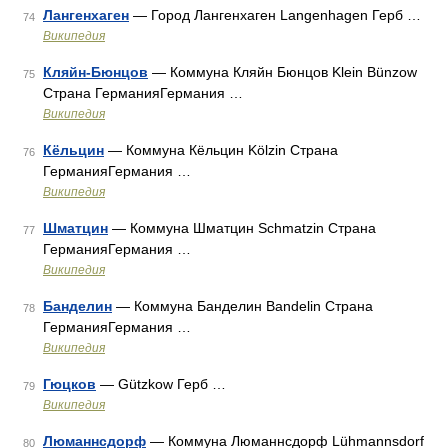
Лангенхаген
— Город Лангенхаген Langenhagen Герб …
74
Википедия
Кляйн-Бюнцов
— Коммуна Кляйн Бюнцов Klein Bünzow
75
Страна ГерманияГермания …
Википедия
Кёльцин
— Коммуна Кёльцин Kölzin Страна
76
ГерманияГермания …
Википедия
Шматцин
— Коммуна Шматцин Schmatzin Страна
77
ГерманияГермания …
Википедия
Банделин
— Коммуна Банделин Bandelin Страна
78
ГерманияГермания …
Википедия
Гюцков
— Gützkow Герб …
79
Википедия
Люманнсдорф
— Коммуна Люманнсдорф Lühmannsdorf
80