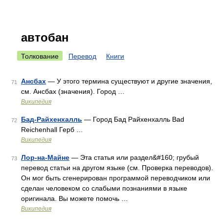
автобан
Толкование
Перевод
Книги
Ансбах
— У этого термина существуют и другие значения,
71
см. Ансбах (значения). Город …
Википедия
Бад-Райхенхалль
— Город Бад Райхенхалль Bad
72
Reichenhall Герб …
Википедия
Лор-на-Майне
— Эта статья или раздел&#160; грубый
73
перевод статьи на другом языке (см. Проверка переводов).
Он мог быть сгенерирован программой переводчиком или
сделан человеком со слабыми познаниями в языке
оригинала. Вы можете помочь …
Википедия