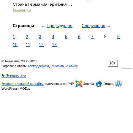
Страна ГерманияГермания …
Википедия
Страницы
←
Предыдущая
Следующая
→
1
2
3
4
5
6
7
8
9
10
11
12
13
© Академик, 2000-2026
18+
Обратная связь:
Техподдержка
,
Реклама на сайте
👣 Путешествия
Экспорт словарей на сайты
, сделанные на PHP,
Joomla,
Drupal,
WordPress, MODx.